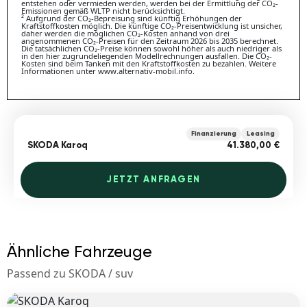
entstehen oder vermieden werden, werden bei der Ermittlung der CO₂-
Emissionen gemäß WLTP nicht berücksichtigt.
² Aufgrund der CO₂-Bepreisung sind künftig Erhöhungen der
Kraftstoffkosten möglich. Die künftige CO₂-Preisentwicklung ist unsicher,
daher werden die möglichen CO₂-Kosten anhand von drei
angenommenen CO₂-Preisen für den Zeitraum 2026 bis 2035 berechnet.
Die tatsächlichen CO₂-Preise können sowohl höher als auch niedriger als
in den hier zugrundeliegenden Modellrechnungen ausfallen. Die CO₂-
Kosten sind beim Tanken mit den Kraftstoffkosten zu bezahlen. Weitere
Informationen unter www.alternativ-mobil.info.
Finanzierung
Leasing
SKODA Karoq
41.380,00 €
JETZT ANFRAGEN
Ähnliche Fahrzeuge
Passend zu SKODA / suv