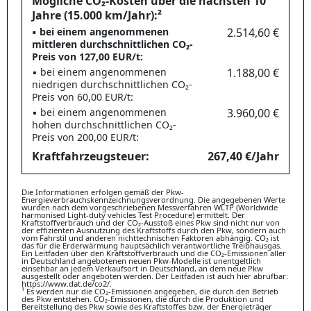
Mögliche CO₂-Kosten über die nächsten 10
Jahre (15.000 km/Jahr):²
▪ bei einem angenommenen
2.514,60 €
mittleren durchschnittlichen CO₂-
Preis von 127,00 EUR/t:
▪ bei einem angenommenen
1.188,00 €
niedrigen durchschnittlichen CO₂-
Preis von 60,00 EUR/t:
▪ bei einem angenommenen
3.960,00 €
hohen durchschnittlichen CO₂-
Preis von 200,00 EUR/t:
Kraftfahrzeugsteuer:
267,40 €/Jahr
Die Informationen erfolgen gemäß der Pkw-
Energieverbrauchskennzeichnungsverordnung. Die angegebenen Werte
wurden nach dem vorgeschriebenen Messverfahren WLTP (Worldwide
harmonised Light-duty vehicles Test Procedure) ermittelt. Der
Kraftstoffverbrauch und der CO₂-Ausstoß eines Pkw sind nicht nur von
der effizienten Ausnutzung des Kraftstoffs durch den Pkw, sondern auch
vom Fahrstil und anderen nichttechnischen Faktoren abhängig. CO₂ ist
das für die Erderwärmung hauptsächlich verantwortliche Treibhausgas.
Ein Leitfaden über den Kraftstoffverbrauch und die CO₂-Emissionen aller
in Deutschland angebotenen neuen Pkw-Modelle ist unentgeltlich
einsehbar an jedem Verkaufsort in Deutschland, an dem neue Pkw
ausgestellt oder angeboten werden. Der Leitfaden ist auch hier abrufbar:
https://www.dat.de/co2/.
¹ Es werden nur die CO₂-Emissionen angegeben, die durch den Betrieb
des Pkw entstehen. CO₂-Emissionen, die durch die Produktion und
Bereitstellung des Pkw sowie des Kraftstoffes bzw. der Energieträger