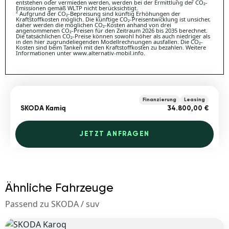
entstehen oder vermieden werden, werden bei der Ermittlung der CO₂-
Emissionen gemäß WLTP nicht berücksichtigt.
² Aufgrund der CO₂-Bepreisung sind künftig Erhöhungen der
Kraftstoffkosten möglich. Die künftige CO₂-Preisentwicklung ist unsicher,
daher werden die möglichen CO₂-Kosten anhand von drei
angenommenen CO₂-Preisen für den Zeitraum 2026 bis 2035 berechnet.
Die tatsächlichen CO₂-Preise können sowohl höher als auch niedriger als
in den hier zugrundeliegenden Modellrechnungen ausfallen. Die CO₂-
Kosten sind beim Tanken mit den Kraftstoffkosten zu bezahlen. Weitere
Informationen unter www.alternativ-mobil.info.
Finanzierung
Leasing
SKODA Kamiq
34.800,00 €
JETZT ANFRAGEN
Ähnliche Fahrzeuge
Passend zu SKODA / suv