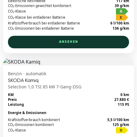
Elektrische Reichweite
117 km
CO₂-Emissionen gewichtet kombiniert
39 g/km
CO₂-Klasse
B
CO₂-Klasse bei entladener Batterie
E
Kraftstoffverbrauch bei entladener Batterie
6 l/100 km
CO₂-Emissionen bei entladener Batterie
136 g/km
ANSEHEN
Benzin · automatik
SKODA Kamiq
Selection 1,0 TSI 85 kW 7-Gang-DSG
KM
0 km
Preis
27.880 €
Leistung
115 PS
Energie & Emissionen
Kraftstoffverbrauch kombiniert
5,5 l/100 km
CO₂-Emissionen kombiniert
125 g/km
CO₂-Klasse
D