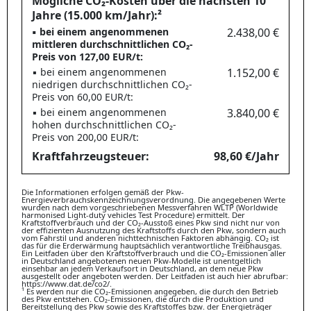
Mögliche CO₂-Kosten über die nächsten 10
Jahre (15.000 km/Jahr):²
▪ bei einem angenommenen
2.438,00 €
mittleren durchschnittlichen CO₂-
Preis von 127,00 EUR/t:
▪ bei einem angenommenen
1.152,00 €
niedrigen durchschnittlichen CO₂-
Preis von 60,00 EUR/t:
▪ bei einem angenommenen
3.840,00 €
hohen durchschnittlichen CO₂-
Preis von 200,00 EUR/t:
Kraftfahrzeugsteuer:
98,60 €/Jahr
Die Informationen erfolgen gemäß der Pkw-
Energieverbrauchskennzeichnungsverordnung. Die angegebenen Werte
wurden nach dem vorgeschriebenen Messverfahren WLTP (Worldwide
harmonised Light-duty vehicles Test Procedure) ermittelt. Der
Kraftstoffverbrauch und der CO₂-Ausstoß eines Pkw sind nicht nur von
der effizienten Ausnutzung des Kraftstoffs durch den Pkw, sondern auch
vom Fahrstil und anderen nichttechnischen Faktoren abhängig. CO₂ ist
das für die Erderwärmung hauptsächlich verantwortliche Treibhausgas.
Ein Leitfaden über den Kraftstoffverbrauch und die CO₂-Emissionen aller
in Deutschland angebotenen neuen Pkw-Modelle ist unentgeltlich
einsehbar an jedem Verkaufsort in Deutschland, an dem neue Pkw
ausgestellt oder angeboten werden. Der Leitfaden ist auch hier abrufbar:
https://www.dat.de/co2/.
¹ Es werden nur die CO₂-Emissionen angegeben, die durch den Betrieb
des Pkw entstehen. CO₂-Emissionen, die durch die Produktion und
Bereitstellung des Pkw sowie des Kraftstoffes bzw. der Energieträger