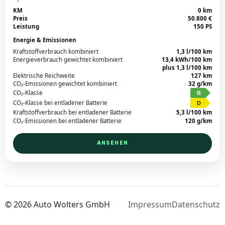
KM
0 km
Preis
50.800 €
Leistung
150 PS
Energie & Emissionen
Kraftstoffverbrauch kombiniert
1,3 l/100 km
Energieverbrauch gewichtet kombiniert
13,4 kWh/100 km
plus 1,3 l/100 km
Elektrische Reichweite
127 km
CO₂-Emissionen gewichtet kombiniert
32 g/km
CO₂-Klasse
B
CO₂-Klasse bei entladener Batterie
D
Kraftstoffverbrauch bei entladener Batterie
5,3 l/100 km
CO₂-Emissionen bei entladener Batterie
120 g/km
ANSEHEN
©
2026
Auto Wolters GmbH
Impressum
Datenschutz