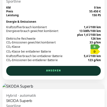
Sportline
KM
0 km
Preis
55.450 €
Leistung
150 PS
Energie & Emissionen
Kraftstoffverbrauch kombiniert
1,4 l/100 km
Energieverbrauch gewichtet kombiniert
13 kWh/100 km
plus 1,4 l/100 km
Elektrische Reichweite
126 km
CO₂-Emissionen gewichtet kombiniert
33 g/km
CO₂-Klasse
B
CO₂-Klasse bei entladener Batterie
D
Kraftstoffverbrauch bei entladener Batterie
5,4 l/100 km
CO₂-Emissionen bei entladener Batterie
123 g/km
ANSEHEN
Hybrid · automatik
SKODA Superb
Sportline