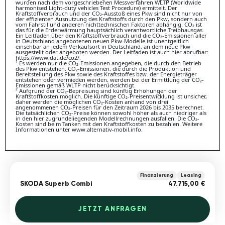
wurden nach dem vorgeschriebenen Messverfahren WLTP (Worldwide
harmonised Light-duty vehicles Test Procedure) ermittelt. Der
Kraftstoffverbrauch und der CO₂-Ausstoß eines Pkw sind nicht nur von
der effizienten Ausnutzung des Kraftstoffs durch den Pkw, sondern auch
vom Fahrstil und anderen nichttechnischen Faktoren abhängig. CO₂ ist
das für die Erderwärmung hauptsächlich verantwortliche Treibhausgas.
Ein Leitfaden über den Kraftstoffverbrauch und die CO₂-Emissionen aller
in Deutschland angebotenen neuen Pkw-Modelle ist unentgeltlich
einsehbar an jedem Verkaufsort in Deutschland, an dem neue Pkw
ausgestellt oder angeboten werden. Der Leitfaden ist auch hier abrufbar:
https://www.dat.de/co2/.
¹ Es werden nur die CO₂-Emissionen angegeben, die durch den Betrieb
des Pkw entstehen. CO₂-Emissionen, die durch die Produktion und
Bereitstellung des Pkw sowie des Kraftstoffes bzw. der Energieträger
entstehen oder vermieden werden, werden bei der Ermittlung der CO₂-
Emissionen gemäß WLTP nicht berücksichtigt.
² Aufgrund der CO₂-Bepreisung sind künftig Erhöhungen der
Kraftstoffkosten möglich. Die künftige CO₂-Preisentwicklung ist unsicher,
daher werden die möglichen CO₂-Kosten anhand von drei
angenommenen CO₂-Preisen für den Zeitraum 2026 bis 2035 berechnet.
Die tatsächlichen CO₂-Preise können sowohl höher als auch niedriger als
in den hier zugrundeliegenden Modellrechnungen ausfallen. Die CO₂-
Kosten sind beim Tanken mit den Kraftstoffkosten zu bezahlen. Weitere
Informationen unter www.alternativ-mobil.info.
Finanzierung
Leasing
SKODA Superb Combi
47.715,00 €
JETZT ANFRAGEN