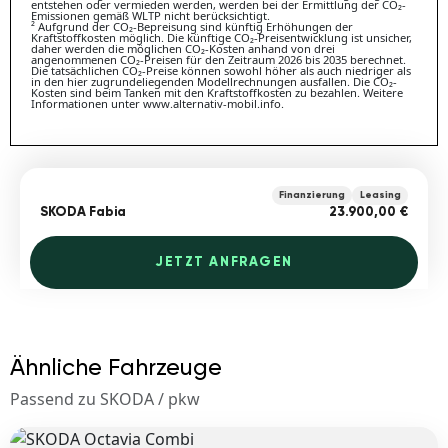
entstehen oder vermieden werden, werden bei der Ermittlung der CO₂-
Emissionen gemäß WLTP nicht berücksichtigt.
² Aufgrund der CO₂-Bepreisung sind künftig Erhöhungen der
Kraftstoffkosten möglich. Die künftige CO₂-Preisentwicklung ist unsicher,
daher werden die möglichen CO₂-Kosten anhand von drei
angenommenen CO₂-Preisen für den Zeitraum 2026 bis 2035 berechnet.
Die tatsächlichen CO₂-Preise können sowohl höher als auch niedriger als
in den hier zugrundeliegenden Modellrechnungen ausfallen. Die CO₂-
Kosten sind beim Tanken mit den Kraftstoffkosten zu bezahlen. Weitere
Informationen unter www.alternativ-mobil.info.
Finanzierung
Leasing
SKODA Fabia
23.900,00 €
JETZT ANFRAGEN
Ähnliche Fahrzeuge
Passend zu SKODA / pkw