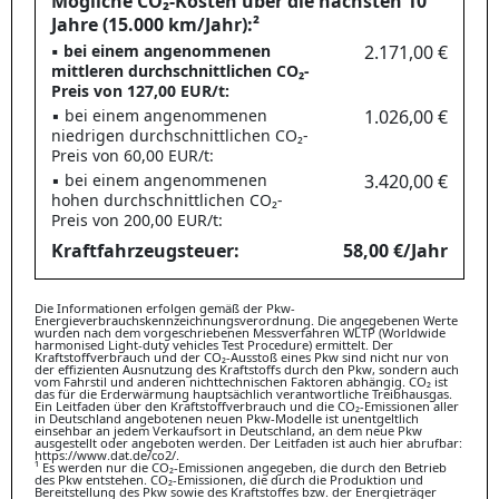
Mögliche CO₂-Kosten über die nächsten 10
Jahre (15.000 km/Jahr):²
▪ bei einem angenommenen
2.171,00 €
mittleren durchschnittlichen CO₂-
Preis von 127,00 EUR/t:
▪ bei einem angenommenen
1.026,00 €
niedrigen durchschnittlichen CO₂-
Preis von 60,00 EUR/t:
▪ bei einem angenommenen
3.420,00 €
hohen durchschnittlichen CO₂-
Preis von 200,00 EUR/t:
Kraftfahrzeugsteuer:
58,00 €/Jahr
Die Informationen erfolgen gemäß der Pkw-
Energieverbrauchskennzeichnungsverordnung. Die angegebenen Werte
wurden nach dem vorgeschriebenen Messverfahren WLTP (Worldwide
harmonised Light-duty vehicles Test Procedure) ermittelt. Der
Kraftstoffverbrauch und der CO₂-Ausstoß eines Pkw sind nicht nur von
der effizienten Ausnutzung des Kraftstoffs durch den Pkw, sondern auch
vom Fahrstil und anderen nichttechnischen Faktoren abhängig. CO₂ ist
das für die Erderwärmung hauptsächlich verantwortliche Treibhausgas.
Ein Leitfaden über den Kraftstoffverbrauch und die CO₂-Emissionen aller
in Deutschland angebotenen neuen Pkw-Modelle ist unentgeltlich
einsehbar an jedem Verkaufsort in Deutschland, an dem neue Pkw
ausgestellt oder angeboten werden. Der Leitfaden ist auch hier abrufbar:
https://www.dat.de/co2/.
¹ Es werden nur die CO₂-Emissionen angegeben, die durch den Betrieb
des Pkw entstehen. CO₂-Emissionen, die durch die Produktion und
Bereitstellung des Pkw sowie des Kraftstoffes bzw. der Energieträger