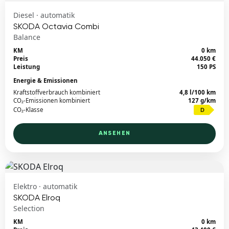
Diesel · automatik
SKODA Octavia Combi
Balance
KM
0 km
Preis
44.050 €
Leistung
150 PS
Energie & Emissionen
Kraftstoffverbrauch kombiniert
4,8 l/100 km
CO₂-Emissionen kombiniert
127 g/km
CO₂-Klasse
D
ANSEHEN
Elektro · automatik
SKODA Elroq
Selection
KM
0 km